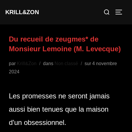
Aller
Rechercher :
KRILL&ZON
au
PERM
contenu
Du recueil de zeugmes* de
Monsieur Lemoine (M. Levecque)
Publié
par
Krill&Zon
dans
Non classé
sur
4 novembre
le
2024
Les promesses ne seront jamais
aussi bien tenues que la maison
d’un obsessionnel.