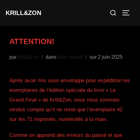
Aller
Rechercher :
KRILL&ZON
au
PERM
contenu
ATTENTION!
Publié
par
Krill&Zon
dans
Non classé
sur
2 juin 2025
le
Après avoir mis sous enveloppe pour expédition les
exemplaires de l’édition spéciale du livre « Le
Grand Final » de Krill&Zon, nous nous sommes
rendus compte qu’il ne reste que l’exemplaire 42
sur les 72 imprimés, numérotés à la main.
Comme on apprend des erreurs du passé et que