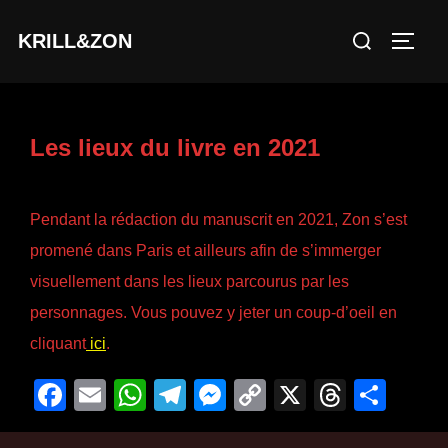
Aller
Rechercher :
KRILL&ZON
au
PERM
contenu
Les lieux du livre en 2021
Pendant la rédaction du manuscrit en 2021, Zon s’est
promené dans Paris et ailleurs afin de s’immerger
visuellement dans les lieux parcourus par les
personnages. Vous pouvez y jeter un coup-d’oeil en
cliquant
ici
.
F
E
W
T
M
C
X
T
P
a
m
h
el
e
o
hr
ar