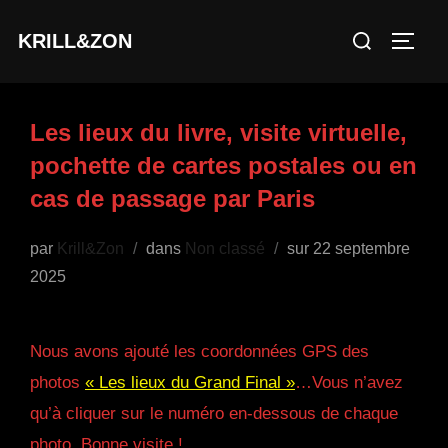
Aller
Rechercher :
KRILL&ZON
au
PERM
contenu
Les lieux du livre, visite virtuelle,
pochette de cartes postales ou en
cas de passage par Paris
Publié
par
Krill&Zon
dans
Non classé
sur
22 septembre
le
2025
Nous avons ajouté les coordonnées GPS des
photos
« Les lieux du Grand Final »
…Vous n’avez
qu’à cliquer sur le numéro en-dessous de chaque
photo. Bonne visite !