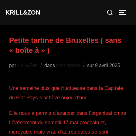
Aller
Rechercher :
KRILL&ZON
au
PERM
contenu
Petite tartine de Bruxelles ( sans
« boîte à » )
Publié
par
Krill&Zon
dans
Non classé
sur
9 avril 2025
le
Une semaine plus que fructueuse dans la Capitale
du Plat Pays s’achève aujourd’hui.
Elle nous a permis d’avancer dans l’organisation de
l’événement du samedi 17 mai prochain et,
incroyable mais vrai, d’autres dates se sont