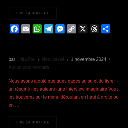
« DU RECUEIL DE ZEUGMES* DE MONSIEU
LIRE LA SUITE DE
F
E
W
T
M
C
X
T
P
a
m
h
el
e
o
hr
ar
Nouvelles…
c
ail
at
e
ss
p
e
ta
e
s
gr
e
y
a
g
Publié
par
Krill&Zon
Non classé
1 novembre 2024
b
A
a
n
Li
d
er
le
Aucun commentaire
o
p
m
g
n
s
Nous avons ajouté quelques pages au sujet du livre : -
o
p
er
k
un résumé -les auteurs -une interview imaginaire Vous
k
les trouverez sur le menu déroulant en haut à droite ou
en …
« NOUVELLES… »
LIRE LA SUITE DE