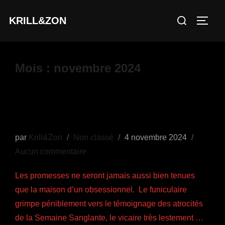
Aller
Rechercher :
KRILL&ZON
au
PERM
contenu
Mois :
novembre 2024
Du recueil de zeugmes* de
Monsieur Lemoine (M. Levecque)
Publié
par
Krill&Zon
Non classé
4 novembre 2024
le
Aucun commentaire
Les promesses ne seront jamais aussi bien tenues
que la maison d’un obsessionnel. Le funiculaire
grimpe péniblement vers le témoignage des atrocités
de la Semaine Sanglante, le vicaire très lestement …