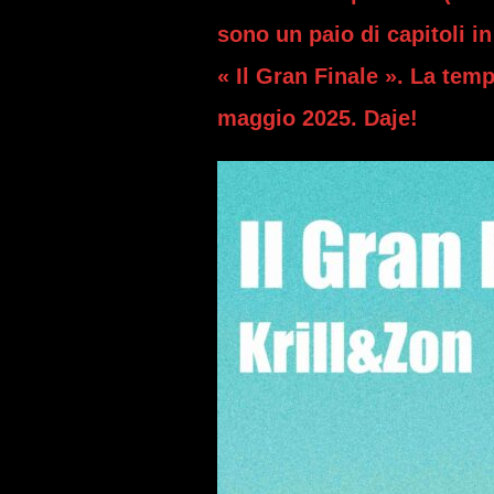
sono un paio di capitoli i
« Il Gran Finale ». La tem
maggio 2025. Daje!