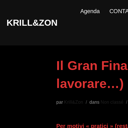
Aller
Agenda
CONT
au
KRILL&ZON
contenu
Il Gran Fina
lavorare…)
par
Krill&Zon
dans
Non classé
Per motivi « pratici » (res