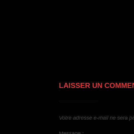
o
p
m
g
o
p
er
k
LAISSER UN COMME
Votre adresse e-mail ne sera p
Message :