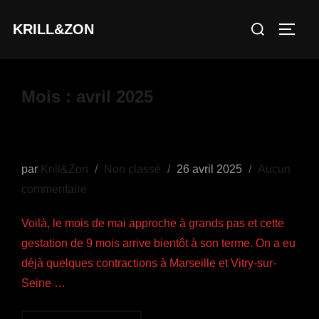
Aller
Rechercher :
KRILL&ZON
au
PERM
contenu
Mois :
avril 2025
de la lumière au bout du tunnel ?
Publié
par
Krill&Zon
Non classé
26 avril 2025
Aucun
le
commentaire
Voilà, le mois de mai approche à grands pas et cette
gestation de 9 mois arrive bientôt à son terme. On a eu
déjà quelques contractions à Marseille et Vitry-sur-
Seine …