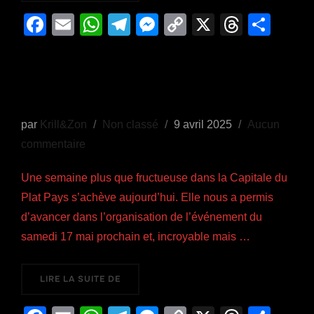
F
E
W
T
M
C
X
T
P
a
m
h
el
e
o
hr
ar
Petite tartine de Bruxelles ( sans
c
ail
at
e
ss
p
e
ta
« boîte à » )
e
s
gr
e
y
a
g
b
A
a
n
Li
d
er
Publié
par
Krill&Zon
Non classé
9 avril 2025
Aucun
o
p
m
g
n
s
le
commentaire
o
p
er
k
k
Une semaine plus que fructueuse dans la Capitale du
Plat Pays s’achève aujourd’hui. Elle nous a permis
d’avancer dans l’organisation de l’événement du
samedi 17 mai prochain et, incroyable mais …
« PETITE TARTINE DE BRUXELLES ( SANS « 
LIRE LA SUITE DE