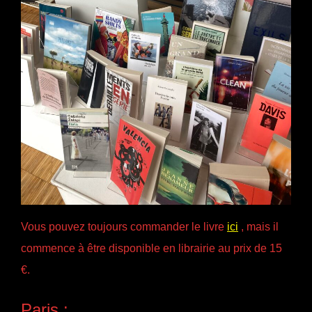
Vous pouvez toujours commander le livre
ici
, mais il
commence à être disponible en librairie au prix de 15
€.
Paris :