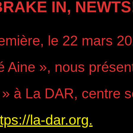
BRAKE IN, NEWTS!
emière, le 22 mars 20
sé Aine », nous présen
 » à La DAR, centre s
tps://la-dar.org.