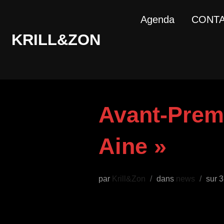
Aller
Agenda
CONT
au
KRILL&ZON
contenu
Avant-Premi
Aine »
P
par
Krill&Zon
dans
news
sur
3
l