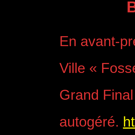
En avant-pr
Ville « Fos
Grand Final
autogéré.
ht