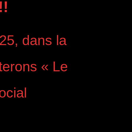
!
25, dans la
terons « Le
ocial