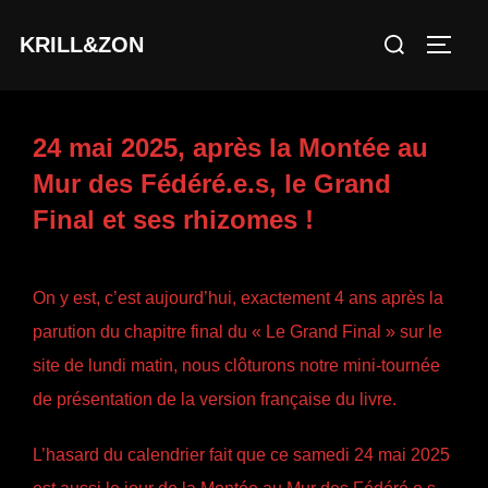
Aller
Rechercher :
KRILL&ZON
au
PERM
contenu
24 mai 2025, après la Montée au
Mur des Fédéré.e.s, le Grand
Final et ses rhizomes !
On y est, c’est aujourd’hui, exactement 4 ans après la
parution du chapitre final du « Le Grand Final » sur le
site de lundi matin, nous clôturons notre mini-tournée
de présentation de la version française du livre.
L’hasard du calendrier fait que ce samedi 24 mai 2025
est aussi le jour de la Montée au Mur des Fédéré.e.s.