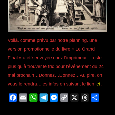
Voilà, comme prévu par notre planning, une
version promotionnelle du livre « Le Grand
Final » a été envoyée chez l’imprimeur…reste
plus qu’à trouver le fric pour l’événement du 24
mai prochain…Donnez…Donnez…Au pire, on
vous le rendra…les infos en suivant le lien
ici
.
F
E
W
T
M
C
X
T
P
a
m
h
el
e
o
hr
ar
c
ail
at
e
ss
p
e
ta