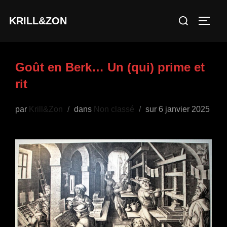
Aller
Rechercher :
KRILL&ZON
au
PERM
contenu
Goût en Berk… Un (qui) prime et
rit
Publié
par
Krill&Zon
dans
Non classé
sur
6 janvier 2025
le