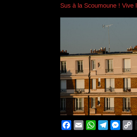
Sus à la Scoumoune ! Vive
F
E
W
T
M
a
m
h
el
e