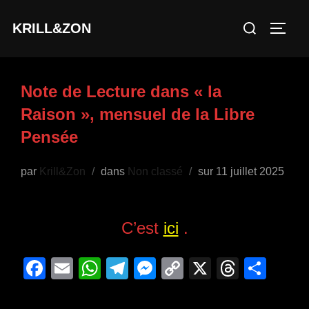
Aller
Rechercher :
KRILL&ZON
au
PERM
contenu
Note de Lecture dans « la
Raison », mensuel de la Libre
Pensée
Publié
par
Krill&Zon
dans
Non classé
sur
11 juillet 2025
le
C’est
ici
.
F
E
W
T
M
C
X
T
P
a
m
h
el
e
o
hr
ar