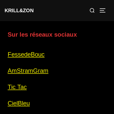
Aller
Rechercher :
KRILL&ZON
au
PERM
contenu
Sur les réseaux sociaux
FessedeBouc
AmStramGram
Tic Tac
CielBleu